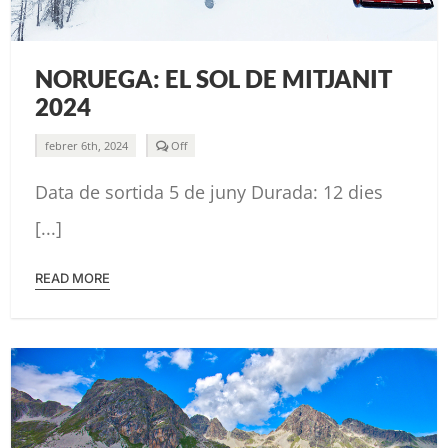
NORUEGA: EL SOL DE MITJANIT
2024
Comments
febrer 6th, 2024
Off
off
on
Data de sortida 5 de juny Durada: 12 dies
NORUEGA:
EL
SOL
[...]
DE
MITJANIT
2024
READ MORE