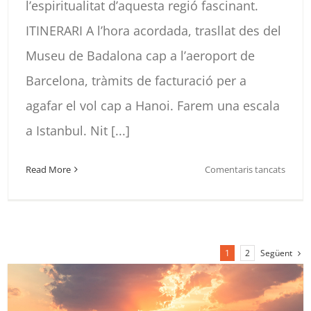
l’espiritualitat d’aquesta regió fascinant.
ITINERARI A l’hora acordada, trasllat des del
Museu de Badalona cap a l’aeroport de
Barcelona, tràmits de facturació per a
agafar el vol cap a Hanoi. Farem una escala
a Istanbul. Nit [...]
a
Read More
Comentaris tancats
VIET
I
CAMB
2024
Següent
1
2