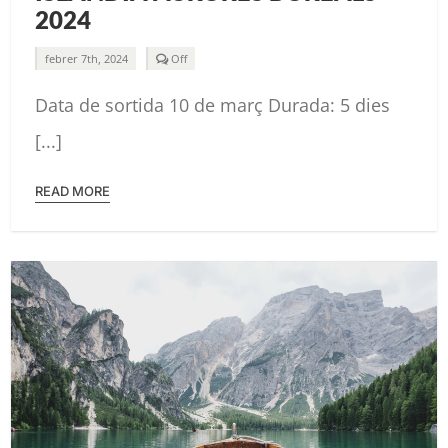
2024
Comments
febrer 7th, 2024
Off
off
on
Data de sortida 10 de març Durada: 5 dies
ISLÀNDIA
AURORES
BOREALS
[...]
2024
READ MORE