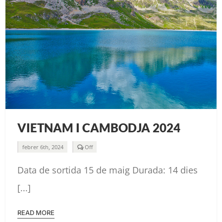
VIETNAM I CAMBODJA 2024
Comments
febrer 6th, 2024
Off
off
on
Data de sortida 15 de maig Durada: 14 dies
VIETNAM
I
CAMBODJA
[...]
2024
READ MORE