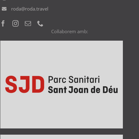
roda@roda.travel
Col·laborem amb: