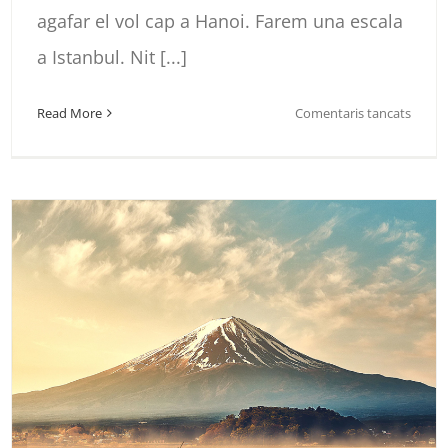
agafar el vol cap a Hanoi. Farem una escala
a Istanbul. Nit [...]
a
Read More
Comentaris tancats
YELL
I
LAS
VEGA
2024