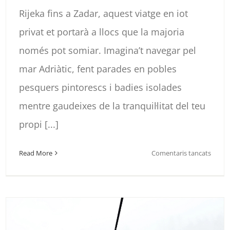
Rijeka fins a Zadar, aquest viatge en iot
privat et portarà a llocs que la majoria
només pot somiar. Imagina’t navegar pel
mar Adriàtic, fent parades en pobles
pesquers pintorescs i badies isolades
mentre gaudeixes de la tranquil·litat del teu
propi [...]
a
Read More
Comentaris tancats
IOT
PRIVA
PEL
NORD
DE