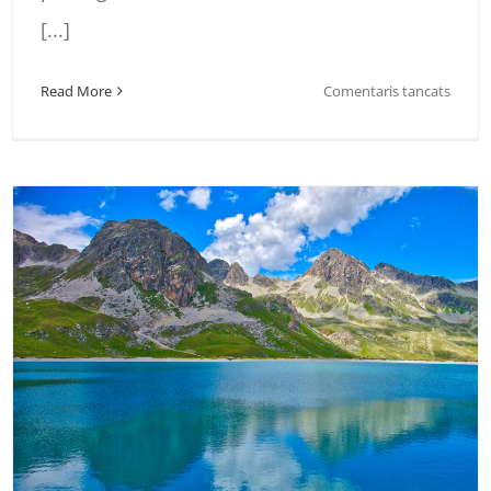
[...]
a
Read More
Comentaris tancats
NORU
EL
SOL
DE
MITJA
2024