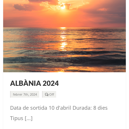
ALBÀNIA 2024
Comments
febrer 7th, 2024
Off
off
on
Data de sortida 10 d'abril Durada: 8 dies
ALBÀNIA
2024
Tipus [...]