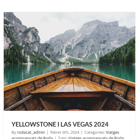
AURO
BORE
2024
YELLOWSTONE I LAS VEGAS 2024
By
rodacat_admin
|
febrer 6th, 2024
|
Categories:
Viatges
acompanyats de Roda
|
Tags:
Viatges acompanyats de Roda