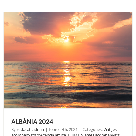
CAT
ALBÀNIA 2024
By
rodacat_admin
|
febrer 7th, 2024
|
Categories:
Viatges
acompanyats d'Agència amiga
|
Tags:
Viatges acompanyats