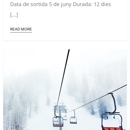
Data de sortida 5 de juny Durada: 12 dies
IOT
PRIVAT
PEL
[...]
NORD
DE
CROÀCIA
READ MORE
2024