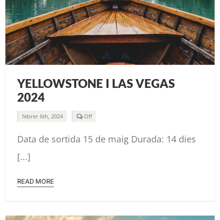
YELLOWSTONE I LAS VEGAS
2024
Comments
febrer 6th, 2024
Off
off
on
Data de sortida 15 de maig Durada: 14 dies
YELLOWSTONE
I
LAS
[...]
VEGAS
2024
READ MORE