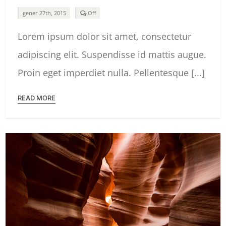
Comments
gener 27th, 2015
Off
off
on
Lorem ipsum dolor sit amet, consectetur
South
Africa
adipiscing elit. Suspendisse id mattis augue.
Proin eget imperdiet nulla. Pellentesque [...]
READ MORE