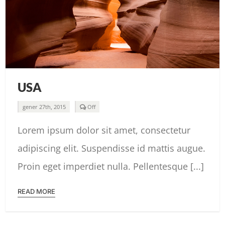
USA
Comments
gener 27th, 2015
Off
off
on
Lorem ipsum dolor sit amet, consectetur
USA
adipiscing elit. Suspendisse id mattis augue.
Proin eget imperdiet nulla. Pellentesque [...]
READ MORE