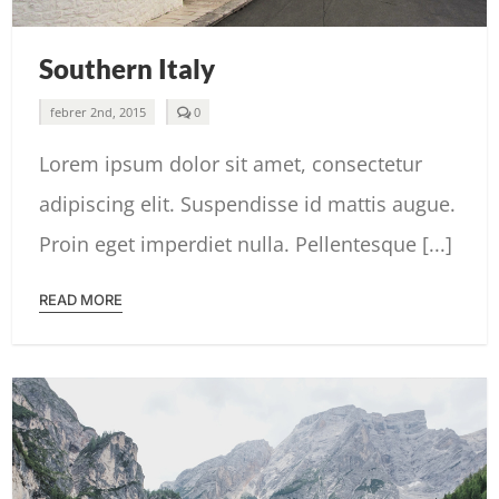
Southern Italy
comments
febrer 2nd, 2015
0
on
Southern
Lorem ipsum dolor sit amet, consectetur
Italy
adipiscing elit. Suspendisse id mattis augue.
Proin eget imperdiet nulla. Pellentesque [...]
READ MORE