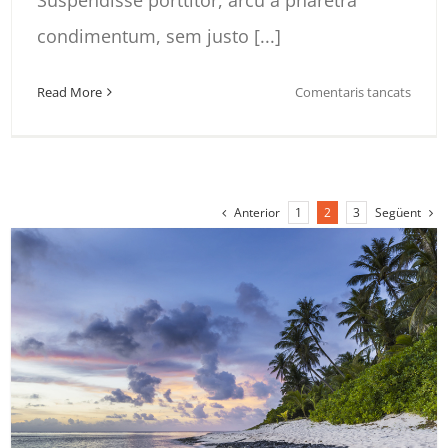
condimentum, sem justo [...]
a
Read More
Comentaris tancats
USA
Anterior
Següent
1
2
3