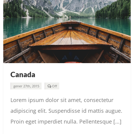
Canada
Comments
gener 27th, 2015
Off
off
on
Lorem ipsum dolor sit amet, consectetur
Canada
adipiscing elit. Suspendisse id mattis augue.
Proin eget imperdiet nulla. Pellentesque [...]