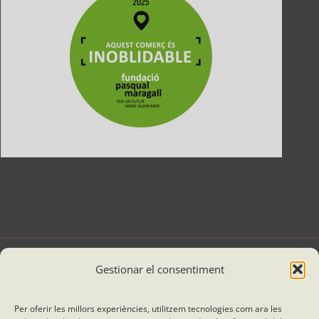
Gestionar el consentiment
© Roda el Món 2012 - 2026 |
Política de Privacitat
|
Política de cookies
|
Avís legal
|
Condicions generals del contracte de viatges combinat
|
Dissenyat i desenvolupat per
Enric Vidal Disseny Gràfic
Per oferir les millors experiències, utilitzem tecnologies com ara les