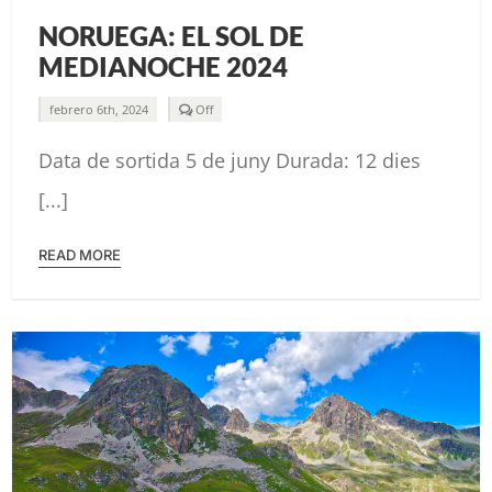
NORUEGA: EL SOL DE
MEDIANOCHE 2024
Comments
febrero 6th, 2024
Off
off
on
Data de sortida 5 de juny Durada: 12 dies
NORUEGA:
EL
SOL
[...]
DE
MEDIANOCHE
2024
READ MORE