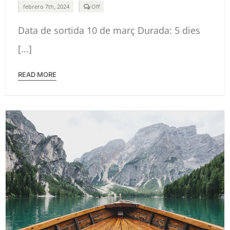
Comments
febrero 7th, 2024
Off
off
on
Data de sortida 10 de març Durada: 5 dies
ISLANDIA
AURORAS
BOREALES
[...]
2024
READ MORE