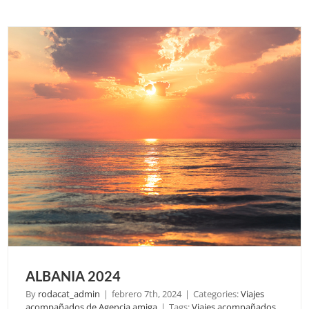
ESP
ALBANIA 2024
By
rodacat_admin
|
febrero 7th, 2024
|
Categories:
Viajes
acompañados de Agencia amiga
|
Tags:
Viajes acompañados