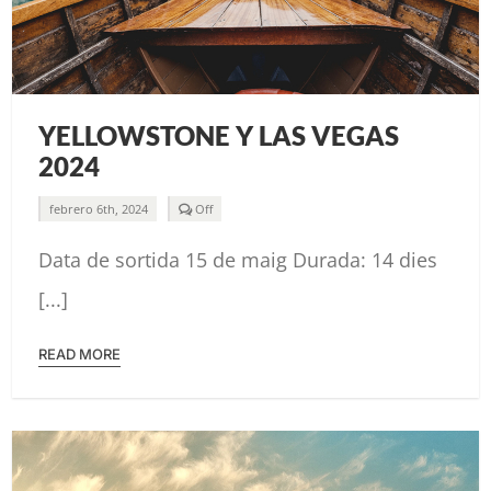
YELLOWSTONE Y LAS VEGAS
2024
Comments
febrero 6th, 2024
Off
off
on
Data de sortida 15 de maig Durada: 14 dies
YELLOWSTONE
Y
LAS
[...]
VEGAS
2024
READ MORE