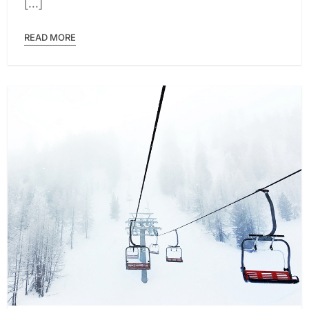
[...]
EL
NORTE
DE
READ MORE
CROACIA
2024