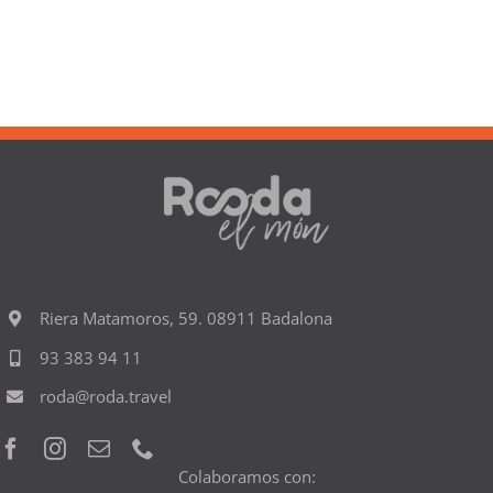
Riera Matamoros, 59. 08911 Badalona
93 383 94 11
roda@roda.travel
Colaboramos con: