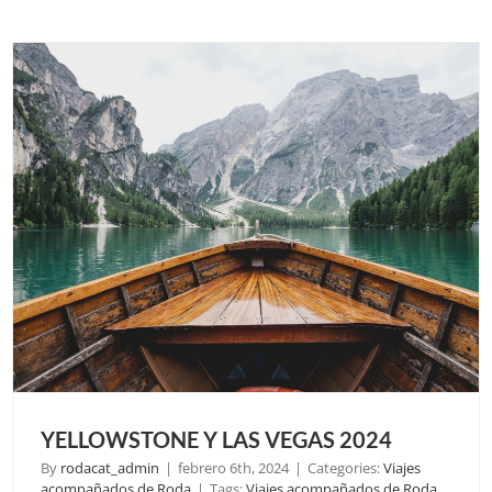
AURO
BORE
2024
YELLOWSTONE Y LAS VEGAS 2024
By
rodacat_admin
|
febrero 6th, 2024
|
Categories:
Viajes
acompañados de Roda
|
Tags:
Viajes acompañados de Roda