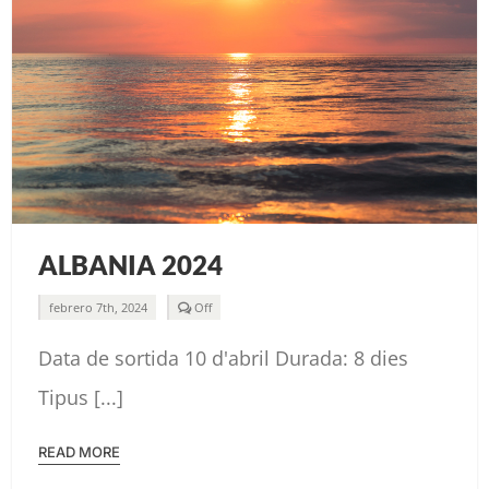
ALBANIA 2024
Comments
febrero 7th, 2024
Off
off
on
Data de sortida 10 d'abril Durada: 8 dies
ALBANIA
2024
Tipus [...]
READ MORE