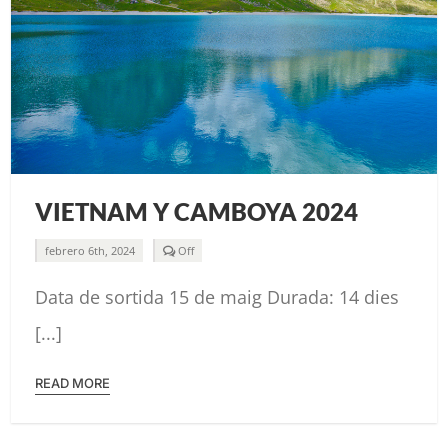
VIETNAM Y CAMBOYA 2024
Comments
febrero 6th, 2024
Off
off
on
Data de sortida 15 de maig Durada: 14 dies
VIETNAM
Y
CAMBOYA
[...]
2024
READ MORE