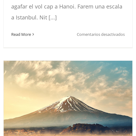
agafar el vol cap a Hanoi. Farem una escala
a Istanbul. Nit [...]
en
Read More
Comentarios desactivados
YELL
Y
LAS
VEGA
2024