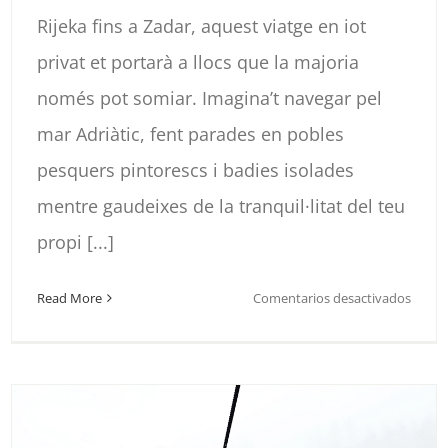
Rijeka fins a Zadar, aquest viatge en iot
privat et portarà a llocs que la majoria
només pot somiar. Imagina’t navegar pel
mar Adriàtic, fent parades en pobles
pesquers pintorescs i badies isolades
mentre gaudeixes de la tranquil·litat del teu
propi [...]
en
Read More
Comentarios desactivados
YATE
PRIV
POR
EL
NORT