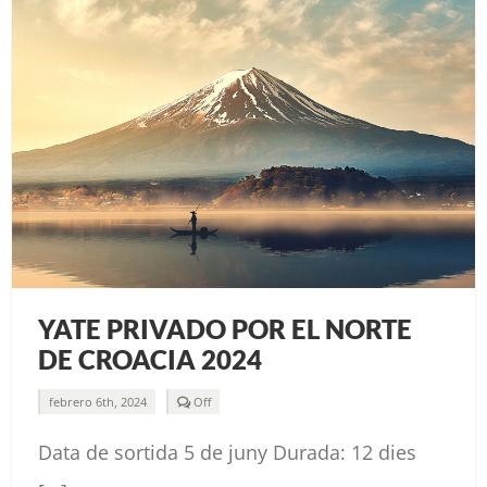
YATE PRIVADO POR EL NORTE
DE CROACIA 2024
Comments
febrero 6th, 2024
Off
off
on
Data de sortida 5 de juny Durada: 12 dies
YATE
PRIVADO
POR