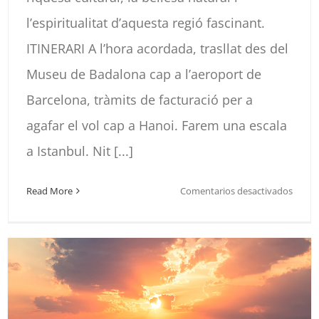
l’espiritualitat d’aquesta regió fascinant.
ITINERARI A l’hora acordada, trasllat des del
Museu de Badalona cap a l’aeroport de
Barcelona, tràmits de facturació per a
agafar el vol cap a Hanoi. Farem una escala
a Istanbul. Nit [...]
en
Read More
Comentarios desactivados
VIET
Y
CAMB
2024