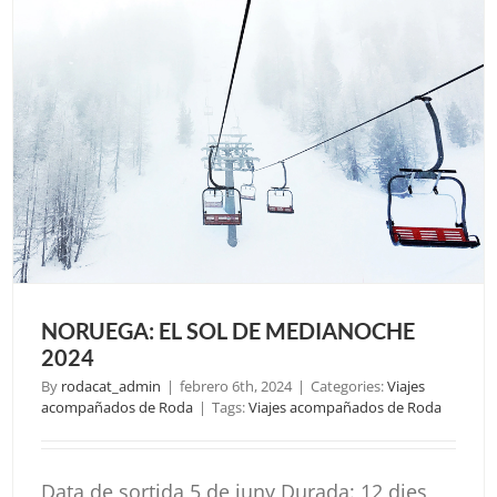
DE
CROA
2024
NORUEGA: EL SOL DE MEDIANOCHE
2024
By
rodacat_admin
|
febrero 6th, 2024
|
Categories:
Viajes
acompañados de Roda
|
Tags:
Viajes acompañados de Roda
Data de sortida 5 de juny Durada: 12 dies