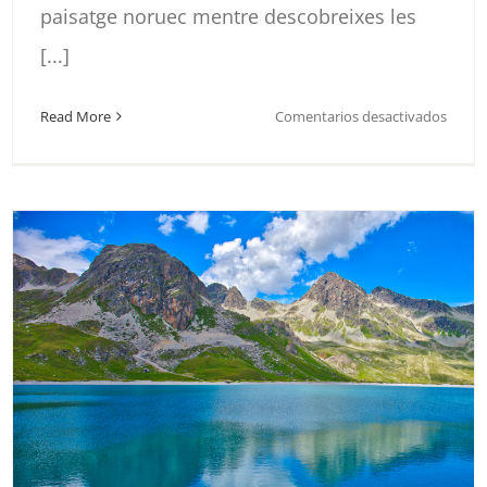
paisatge noruec mentre descobreixes les
[...]
en
Read More
Comentarios desactivados
NORU
EL
SOL
DE
MEDI
2024