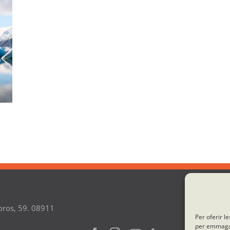
oros, 59. 08911
Per oferir l
per emmagatz