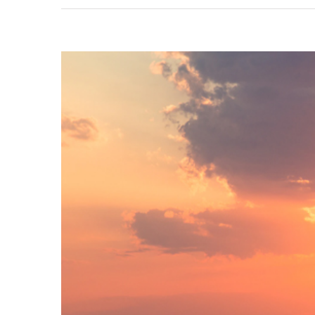
View
Larger
Image