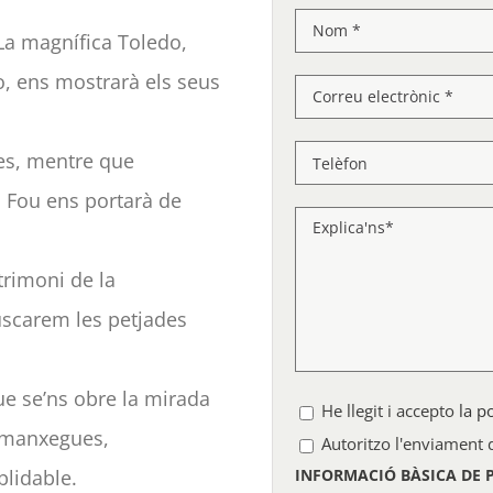
 La magnífica Toledo,
o, ens mostrarà els seus
res, mentre que
du Fou ens portarà de
trimoni de la
scarem les petjades
e se’ns obre la mirada
He llegit i accepto
la p
 manxegues,
Autoritzo l'enviament
lidable.
INFORMACIÓ BÀSICA DE 