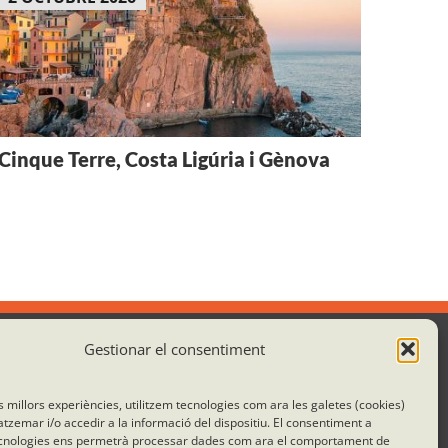
Cinque Terre, Costa Ligúria i Gènova
Gestionar el consentiment
Col·laborem amb:
es millors experiències, utilitzem tecnologies com ara les galetes (cookies)
emar i/o accedir a la informació del dispositiu. El consentiment a
cnologies ens permetrà processar dades com ara el comportament de