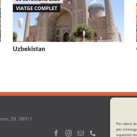
VIATGE COMPLET
Uzbekistan
oros, 59. 08911
Per oferir l
per emmagatz
aquestes te