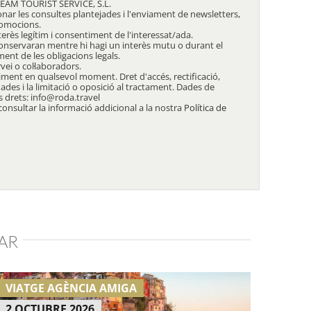
TEAM TOURIST SERVICE, S.L.
onar les consultes plantejades i l'enviament de newsletters,
romocions.
terès legítim i consentiment de l'interessat/ada.
conservaran mentre hi hagi un interès mutu o durant el
ent de les obligacions legals.
vei o col·laboradors.
timent en qualsevol moment. Dret d'accés, rectificació,
 dades i la limitació o oposició al tractament. Dades de
s drets: info@roda.travel
onsultar la informació addicional a la nostra
Política de
AR
VIATGE AGÈNCIA AMIGA
2 OCTUBRE 2026