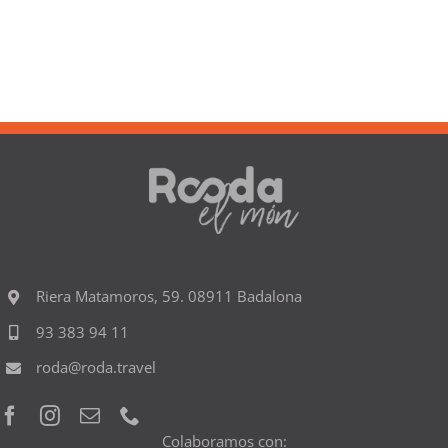
Riera Matamoros, 59. 08911 Badalona
93 383 94 11
roda@roda.travel
Colaboramos con: