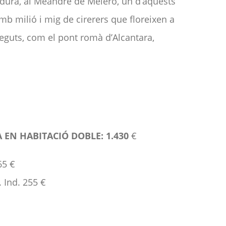
madura, al Meandre de Melero, un d’aquests
 amb milió i mig de cirerers que floreixen a
oneguts, com el pont romà d’Alcantara,
 EN HABITACIÓ DOBLE: 1.430
€
65 €
 Ind. 255 €