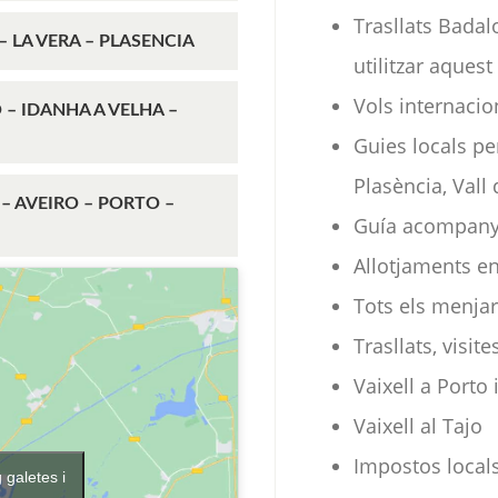
Trasllats Bada
– LA VERA – PLASENCIA
utilitzar aquest
Vols internaci
O – IDANHA A VELHA –
Guies locals pe
Plasència, Vall 
– AVEIRO – PORTO –
Guía acompanyan
Allotjaments en
Tots els menjars
Trasllats, visi
Vaixell a Porto
Vaixell al Tajo
Impostos locals 
 galetes i