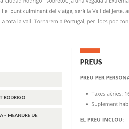
ar a Ciudad Rodrigo i sobretot, ja una vegada a Extre
I el punt culminant del viatge, serà la Vall del Jerte,
c a tota la vall. Tornarem a Portugal, per llocs poc c
PREUS
PREU PER PERSONA
Taxes aèries: 1
AT RODRIGO
Suplement hab.
CA – MEANDRE DE
EL PREU INCLOU: