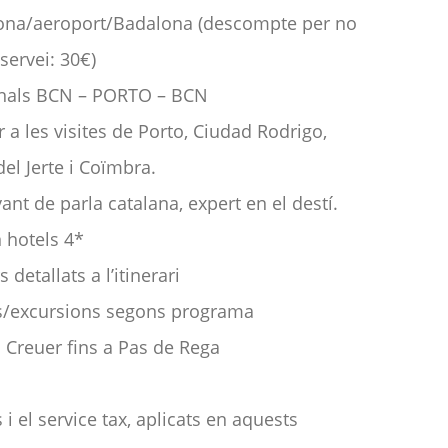
lona/aeroport/Badalona (descompte per no
 servei: 30€)
onals BCN – PORTO – BCN
r a les visites de Porto, Ciudad Rodrigo,
del Jerte i Coïmbra.
t de parla catalana, expert en el destí.
 hotels 4*
 detallats a l’itinerari
tes/excursions segons programa
 i Creuer fins a Pas de Rega
i el service tax, aplicats en aquests