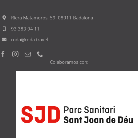
Riera Matamoros, 59. 08911 Badalona
93 383 94 11
roda@roda.travel
Colaboramos con: