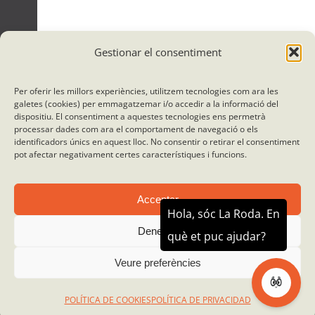
Gestionar el consentiment
Per oferir les millors experiències, utilitzem tecnologies com ara les
galetes (cookies) per emmagatzemar i/o accedir a la informació del
dispositiu. El consentiment a aquestes tecnologies ens permetrà
processar dades com ara el comportament de navegació o els
identificadors únics en aquest lloc. No consentir o retirar el consentiment
pot afectar negativament certes característiques i funcions.
Acceptar
Denegar
© Roda el Món 2012 - 2026 |
Política de Privacidad
|
Aviso legal
|
Avís legal
|
Condiciones generales del contrato de viajes combinado
| Diseñado y
Veure preferències
desarrollado por
Enric Vidal Disseny Gràfic
POLÍTICA DE COOKIES
POLÍTICA DE PRIVACIDAD