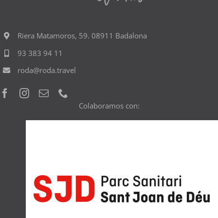
Riera Matamoros, 59. 08911 Badalona
93 383 94 11
roda@roda.travel
Colaboramos con: