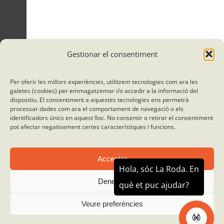
Gestionar el consentiment
Per oferir les millors experiències, utilitzem tecnologies com ara les
galetes (cookies) per emmagatzemar i/o accedir a la informació del
dispositiu. El consentiment a aquestes tecnologies ens permetrà
processar dades com ara el comportament de navegació o els
identificadors únics en aquest lloc. No consentir o retirar el consentiment
pot afectar negativament certes característiques i funcions.
Acceptar
Denegar
© Roda el Món 2012 - 2026 |
Política de Privacidad
|
Aviso legal
|
Avís legal
|
Condiciones generales del contrato de viajes combinado
| Diseñado y
Veure preferències
desarrollado por
Enric Vidal Disseny Gràfic