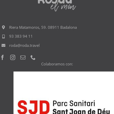
Riera Matamoros, 59. 08911 Badalona
93 383 94 11
roda@roda.travel
Colaboramos con: