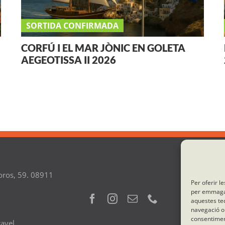
SORTIDA CONFIRMADA
CORFÚ I EL MAR JÒNIC EN GOLETA
AEGEOTISSA II 2026
oros, 59. 08911
Per oferir l
per emmagatz
aquestes te
1
navegació o 
consentiment
avel