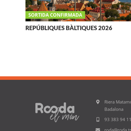
SORTIDA CONFIRMADA
REPÚBLIQUES BÀLTIQUES 2026
Riera Matam
Badalona
93 383 94 1
roda@roda.tr