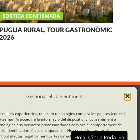
SORTIDA CONFIRMADA
PUGLIA RURAL, TOUR GASTRONÒMIC
2026
Gestionar el consentiment
Col·laborem amb:
es millors experiències, utilitzem tecnologies com ara les galetes (cookies)
emar i/o accedir a la informació del dispositiu. El consentiment a
cnologies ens permetrà processar dades com ara el comportament de
els identificadors únics en aquest lloc. No consentir o retirar el
 pot afectar negativament certes característiques i funcions.