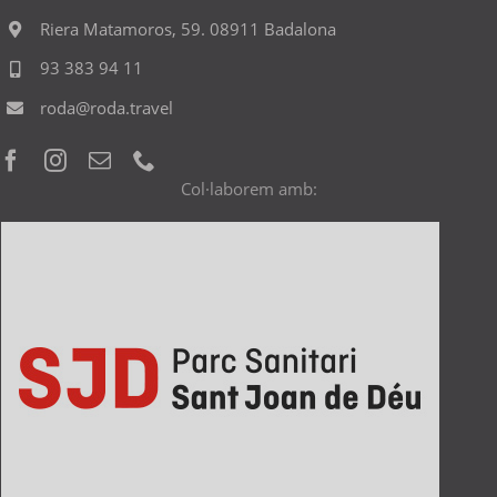
Riera Matamoros, 59. 08911 Badalona
93 383 94 11
roda@roda.travel
Col·laborem amb: