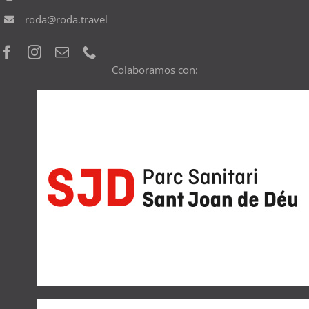
roda@roda.travel
Colaboramos con: