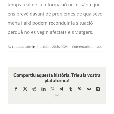
temps real de la informació necessària que
ens prevé davant de problemes de qualsevol
mena i així podem reconduir la situació
perquè no es vegin afectats els viatgers.
a
By
rodacat_admin
|
octubre 20th, 2024
|
Comentaris tancats
Treballe
per
a
empres
Compartiu aquesta història. Trieu la vostra
plataforma!
Facebook
X
Reddit
LinkedIn
WhatsApp
Telegram
Tumblr
Pinterest
Vk
Xing
Email: