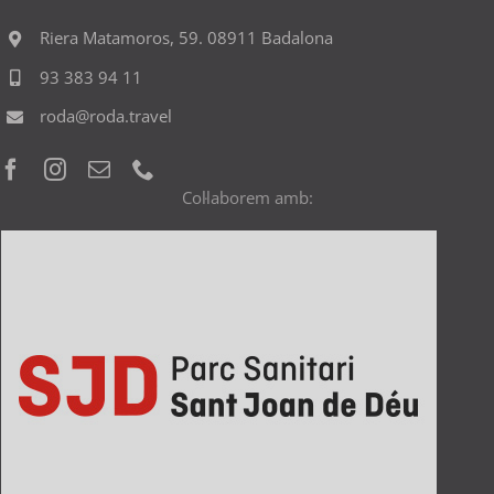
Riera Matamoros, 59. 08911 Badalona
93 383 94 11
roda@roda.travel
Col·laborem amb: