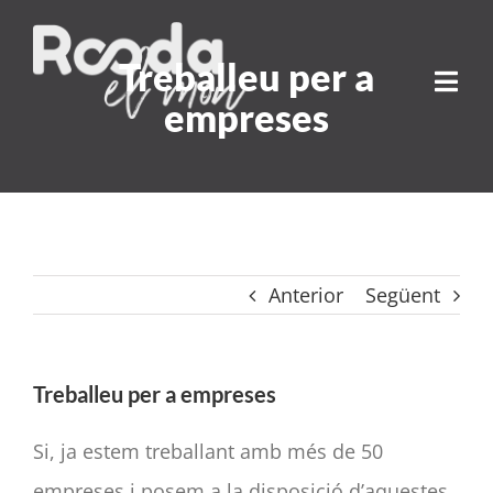
Skip
to
Treballeu per a
Togg
content
empreses
Navi
QUI SOM
VIATGES ACOMPANYATS
Anterior
Següent
ALTRES VIATGES
TURISME SOSTENIBLE
Treballeu per a empreses
Si, ja estem treballant amb més de 50
CONTACTAR
empreses i posem a la disposició d’aquestes